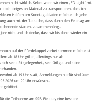
nnen nicht wirklich. Selbst wenn wir einen „FD-Light“ mit
ir doch einiges an Material zu transportieren, dass ich
meldeten Helfern am Sonntag abladen möchte. Ich gehe
gung auch mit der Tatsache, dass durch den Feiertag am
 Wochenende starten, zusammenhängt.
ahr nicht und ich denke, dass wir bis dahin wieder ein
nnoch auf der Pferdekoppel vorbei kommen möchte ist
lem ab 18 Uhr grillen, allerdings nur als
sich seine Sitzgelegenheit, sein Grillgut und seine
 vorhanden.
ewohnt ab 19 Uhr statt, Anmeldungen hierfür sind über
.06.2026 um 20 Uhr erwünscht.
hr geöffnet.
 für die Teilnahme am SSB-Fieldday eine bessere