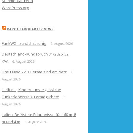
Kommentar-Feed
WordPress.org
DARC HEADQUARTER NEWS
FunkWX - zunächst ruhig
7. August 2026
Deutschland-Rundspruch 31/2026, 32.
KW
6. August 2026
Drei ENAMS 2.0 Geräte sind am Netz
6.
August 2026
Helft mit, Kindern unvergessliche
Funkerlebnisse zu ermöglichen!
3.
August 2026
Italien: Befristete Erlaubnisse für 160 m, 8
m und 4 m
3. August 2026