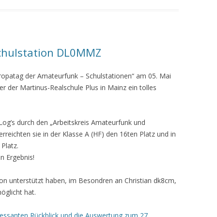
Schulstation DL0MMZ
ropatag der Amateurfunk – Schulstationen“ am 05. Mai
er der Martinus-Realschule Plus
in Mainz ein tolles
 Log’s durch den „Arbeitskreis Amateurfunk und
rreichten sie in der Klasse A (HF) den 16ten Platz und in
 Platz.
n Ergebnis!
tion unterstützt haben, im Besondren an Christian dk8cm,
öglicht hat.
ressanten Rückblick und die Auswertung zum 27.