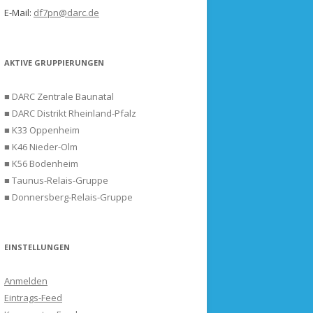
E-Mail:
df7pn@darc.de
AKTIVE GRUPPIERUNGEN
■ DARC Zentrale Baunatal
■ DARC Distrikt Rheinland-Pfalz
■ K33 Oppenheim
■ K46 Nieder-Olm
■ K56 Bodenheim
■ Taunus-Relais-Gruppe
■ Donnersberg-Relais-Gruppe
EINSTELLUNGEN
Anmelden
Eintrags-Feed