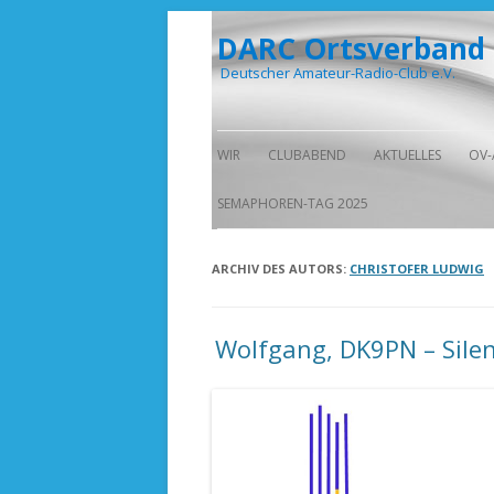
DARC Ortsverband
Deutscher Amateur-Radio-Club e.V.
WIR
CLUBABEND
AKTUELLES
OV-
VORSTAND
IM HOLZTURM
SEMAPHOREN-TAG 2025
CLUB-LOKAL
ARCHIV DES AUTORS:
CHRISTOFER LUDWIG
Wolfgang, DK9PN – Silen