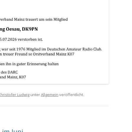
DOKUMENTEN ARCHIV
F
F
F
Christofer Ludwig
unter
Allgemein
veröffentlicht.
im Juni