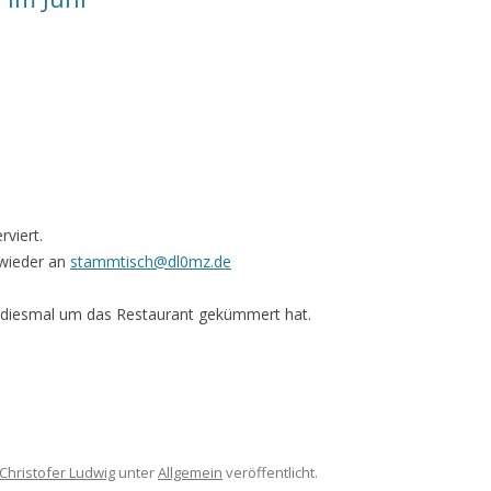
rviert.
 wieder an
stammtisch@dl0mz.de
h diesmal um das Restaurant gekümmert hat.
Christofer Ludwig
unter
Allgemein
veröffentlicht.