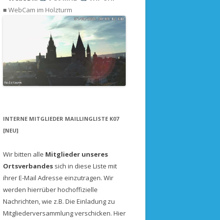
DAS SEIL MUSS HOCH
PROTOKOLLE
■ WebCam im Holzturm
IELDDAY 2000
FREQUENZEN
DIE LETZTE CHANCE
ERGEBNISSE
ERIENKARTE 1999
EMPFANGSNETZWERK
DAS ENDE
IELDDAY 1999
VERFOLGEN
SONDENSOFTWARE
PRAXIS: MEINE FLÜGE
SONDENTIPPS VON ANDEREN
INTERNE MITGLIEDER MAILLINGLISTE K07
[NEU]
Wir bitten alle
Mitglieder unseres
Ortsverbandes
sich in diese Liste mit
ihrer E-Mail Adresse einzutragen. Wir
werden hierrüber hochoffizielle
Nachrichten, wie z.B. Die Einladung zu
Mitgliederversammlung verschicken.
Hier