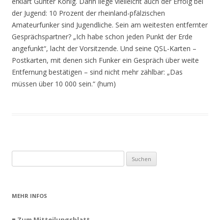
erklärt Günter König. Darin liege vielleicht auch der Erfolg bei
der Jugend: 10 Prozent der rheinland-pfälzischen
Amateurfunker sind Jugendliche. Sein am weitesten entfernter
Gesprächspartner? „Ich habe schon jeden Punkt der Erde
angefunkt“, lacht der Vorsitzende. Und seine QSL-Karten –
Postkarten, mit denen sich Funker ein Gespräch über weite
Entfernung bestätigen – sind nicht mehr zählbar: „Das
müssen über 10 000 sein.“ (hum)
Suchen
nach:
MEHR INFOS
■ Zum Mitteilungsblatt