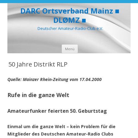
DARC Ortsverband Mainz ■
DLØMZ ■
Deutscher Amateur-Radio-Club e.V.
Zum
Menü
Inhalt
springen
50 Jahre Distrikt RLP
Quelle: Mainzer Rhein-Zeitung vom 17.04.2000
Rufe in die ganze Welt
Amateurfunker feierten 50. Geburtstag
Einmal um die ganze Welt – kein Problem für die
Mitglieder des Deutschen Amateur-Radio Clubs