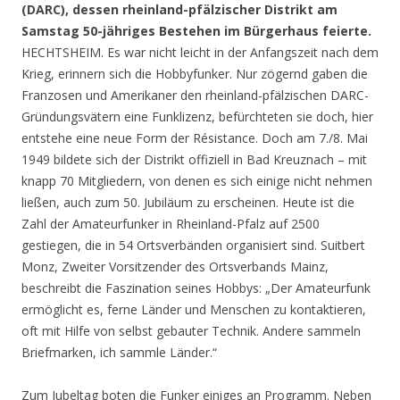
(DARC), dessen rheinland-pfälzischer Distrikt am
Samstag 50-jähriges Bestehen im Bürgerhaus feierte.
HECHTSHEIM. Es war nicht leicht in der Anfangszeit nach dem
Krieg, erinnern sich die Hobbyfunker. Nur zögernd gaben die
Franzosen und Amerikaner den rheinland-pfälzischen DARC-
Gründungsvätern eine Funklizenz, befürchteten sie doch, hier
entstehe eine neue Form der Résistance. Doch am 7./8. Mai
1949 bildete sich der Distrikt offiziell in Bad Kreuznach – mit
knapp 70 Mitgliedern, von denen es sich einige nicht nehmen
ließen, auch zum 50. Jubiläum zu erscheinen. Heute ist die
Zahl der Amateurfunker in Rheinland-Pfalz auf 2500
gestiegen, die in 54 Ortsverbänden organisiert sind. Suitbert
Monz, Zweiter Vorsitzender des Ortsverbands Mainz,
beschreibt die Faszination seines Hobbys: „Der Amateurfunk
ermöglicht es, ferne Länder und Menschen zu kontaktieren,
oft mit Hilfe von selbst gebauter Technik. Andere sammeln
Briefmarken, ich sammle Länder.“
Zum Jubeltag boten die Funker einiges an Programm. Neben