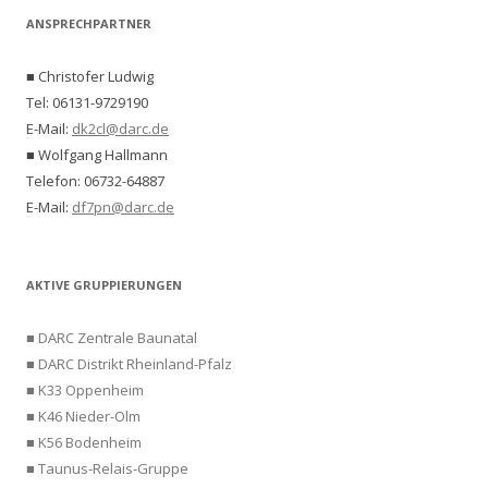
ANSPRECHPARTNER
■ Christofer Ludwig
Tel: 06131-9729190
E-Mail:
dk2cl@darc.de
■ Wolfgang Hallmann
Telefon: 06732-64887
E-Mail:
df7pn@darc.de
AKTIVE GRUPPIERUNGEN
■ DARC Zentrale Baunatal
■ DARC Distrikt Rheinland-Pfalz
■ K33 Oppenheim
■ K46 Nieder-Olm
■ K56 Bodenheim
■ Taunus-Relais-Gruppe