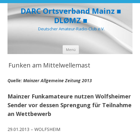
DARC Ortsverband Mainz ■
DLØMZ ■
Deutscher Amateur-Radio-Club e.V.
Zum
Menü
Inhalt
springen
Funken am Mittelwellemast
Quelle: Mainzer Allgemeine Zeitung 2013
Mainzer Funkamateure nutzen Wolfsheimer
Sender vor dessen Sprengung für Teilnahme
an Wettbewerb
29.01.2013 – WOLFSHEIM