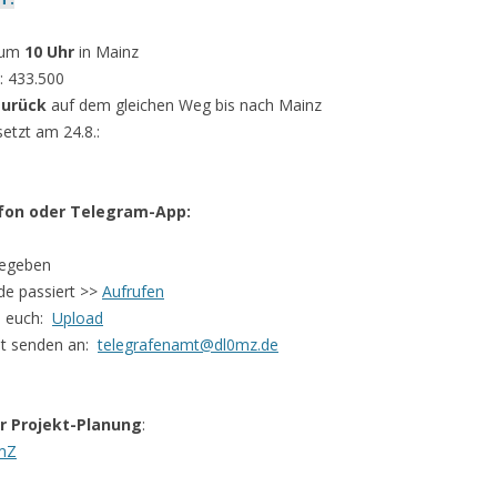
DOKUMENTEN ARCHIV
F
t um
10 Uhr
in Mainz
F
v: 433.500
zurück
auf dem gleichen Weg bis nach Mainz
F
setzt am 24.8.:
fon oder Telegram-App:
rgegeben
de passiert >>
Aufrufen
 euch:
Upload
tet senden an:
telegrafenamt@dl0mz.de
er Projekt-Planung
:
7mZ