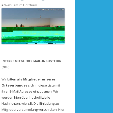
DAS SEIL MUSS HOCH
PROTOKOLLE
■ WebCam im Holzturm
IELDDAY 2000
FREQUENZEN
DIE LETZTE CHANCE
ERGEBNISSE
ERIENKARTE 1999
EMPFANGSNETZWERK
DAS ENDE
IELDDAY 1999
VERFOLGEN
SONDENSOFTWARE
PRAXIS: MEINE FLÜGE
SONDENTIPPS VON ANDEREN
INTERNE MITGLIEDER MAILLINGLISTE K07
[NEU]
Wir bitten alle
Mitglieder unseres
Ortsverbandes
sich in diese Liste mit
ihrer E-Mail Adresse einzutragen. Wir
werden hierrüber hochoffizielle
Nachrichten, wie z.B. Die Einladung zu
Mitgliederversammlung verschicken.
Hier