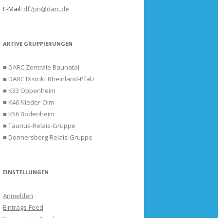
E-Mail:
df7pn@darc.de
AKTIVE GRUPPIERUNGEN
■ DARC Zentrale Baunatal
■ DARC Distrikt Rheinland-Pfalz
■ K33 Oppenheim
■ K46 Nieder-Olm
■ K56 Bodenheim
■ Taunus-Relais-Gruppe
■ Donnersberg-Relais-Gruppe
EINSTELLUNGEN
Anmelden
Eintrags-Feed