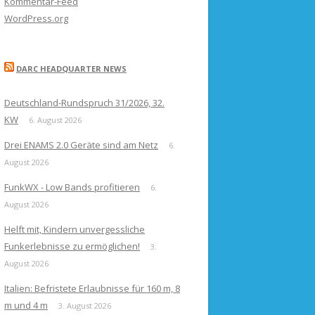
Kommentar-Feed
WordPress.org
DARC HEADQUARTER NEWS
Deutschland-Rundspruch 31/2026, 32.
KW
6. August 2026
Drei ENAMS 2.0 Geräte sind am Netz
6.
August 2026
FunkWX - Low Bands profitieren
6.
August 2026
Helft mit, Kindern unvergessliche
Funkerlebnisse zu ermöglichen!
3.
August 2026
Italien: Befristete Erlaubnisse für 160 m, 8
m und 4 m
3. August 2026