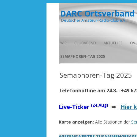
DARC Ortsverband
Deutscher Amateur-Radio-Club e.V.
WIR
CLUBABEND
AKTUELLES
OV-
VORSTAND
IM HOLZTURM
SEMAPHOREN-TAG 2025
CLUB-LOKAL
Semaphoren-Tag 2025
Telefonhotline am 24.8. : +49 6
(24.Aug)
Live-Ticker
⇒
Hier k
Karte anzeigen:
Alle Stationen der
Se
WISSENSWERTES ZUSAMMENGEFASS