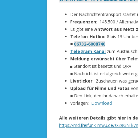
Der Nachrichtentransport starte
Frequenzen
: 145.500 / Alternati
Es gibt eine
Antwort aus Metz 
Telefon-Hotline
8 bis 13 Uhr be
■
06732-6008740
Telegram Kanal
zum Austausch
Meldung erwünscht über Tele
Standort ist besetzt und QRV
■
■ Nachricht ist erfolgreich weite
Liveticker
: Zuschauen was gera
Upload für Filme und Fotos
von
■ Den Link, den ihr danach erhal
Vorlagen:
Download
Alle weiteren Details gibt hier in d
https://md.freifunk-mwu.de/s/29GN-k