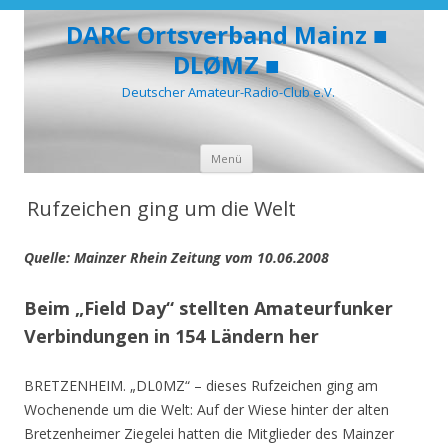
DARC Ortsverband Mainz ■
DLØMZ ■
Deutscher Amateur-Radio-Club e.V.
Zum
Menü
Inhalt
springen
Rufzeichen ging um die Welt
Quelle: Mainzer Rhein Zeitung vom 10.06.2008
Beim „Field Day“ stellten Amateurfunker
Verbindungen in 154 Ländern her
BRETZENHEIM. „DL0MZ“ – dieses Rufzeichen ging am
Wochenende um die Welt: Auf der Wiese hinter der alten
Bretzenheimer Ziegelei hatten die Mitglieder des Mainzer