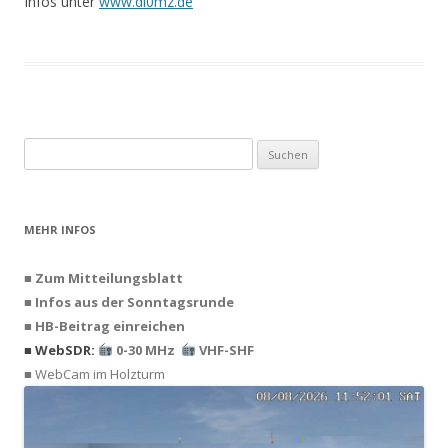
Infos unter
www.dl0mz.de
Suchen
nach:
MEHR INFOS
■ Zum Mitteilungsblatt
■ Infos aus der Sonntagsrunde
■ HB-Beitrag einreichen
■ WebSDR:
0-30 MHz
VHF-SHF
■ WebCam im Holzturm