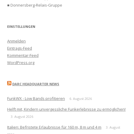
■ Donnersberg-Relais-Gruppe
EINSTELLUNGEN
Anmelden
Eintrags-Feed
Kommentar-Feed
WordPress.org
DARC HEADQUARTER NEWS
FunkWX - Low Bands profitieren
6. August 2026
Helft mit, Kindern unvergessliche Funkerlebnisse zu ermöglichen!
3. August 2026
Italien: Befristete Erlaubnisse für 160 m, 8 m und 4 m
3. August