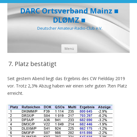
DARC Ortsverband Mainz ■
DLØMZ ■
Deutscher Amateur-Radio-Club e.V.
Zum
Menü
Inhalt
springen
7. Platz bestätigt
Seit gestern Abend liegt das Ergebnis des CW Fieldday 2019
vor. Trotz 2,3% Abzug haben wir einen sehr guten 7ten Platz
erreicht.