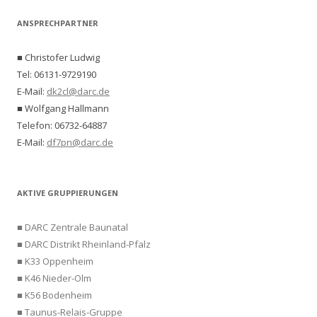
ANSPRECHPARTNER
■ Christofer Ludwig
Tel: 06131-9729190
E-Mail:
dk2cl@darc.de
■ Wolfgang Hallmann
Telefon: 06732-64887
E-Mail:
df7pn@darc.de
AKTIVE GRUPPIERUNGEN
■ DARC Zentrale Baunatal
■ DARC Distrikt Rheinland-Pfalz
■ K33 Oppenheim
■ K46 Nieder-Olm
■ K56 Bodenheim
■ Taunus-Relais-Gruppe