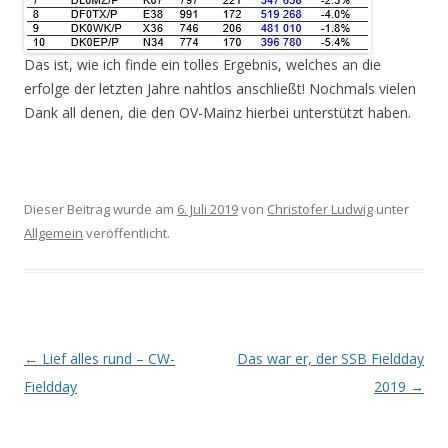
Das ist, wie ich finde ein tolles Ergebnis, welches an die
erfolge der letzten Jahre nahtlos anschließt! Nochmals vielen
Dank all denen, die den OV-Mainz hierbei unterstützt haben.
Dieser Beitrag wurde am
6. Juli 2019
von
Christofer Ludwig
unter
Allgemein
veröffentlicht.
Beitrags-
←
Lief alles rund – CW-
Das war er, der SSB Fieldday
Navigation
Fieldday
2019
→