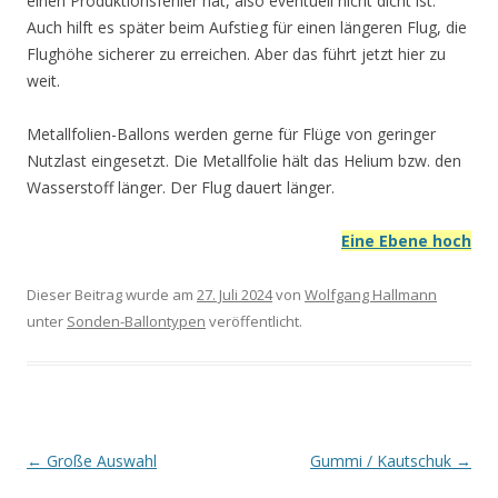
einen Produktionsfehler hat, also eventuell nicht dicht ist.
Auch hilft es später beim Aufstieg für einen längeren Flug, die
Flughöhe sicherer zu erreichen. Aber das führt jetzt hier zu
weit.
Metallfolien-Ballons werden gerne für Flüge von geringer
Nutzlast eingesetzt. Die Metallfolie hält das Helium bzw. den
Wasserstoff länger. Der Flug dauert länger.
Eine Ebene hoch
Dieser Beitrag wurde am
27. Juli 2024
von
Wolfgang Hallmann
unter
Sonden-Ballontypen
veröffentlicht.
Beitrags-
←
Große Auswahl
Gummi / Kautschuk
→
Navigation