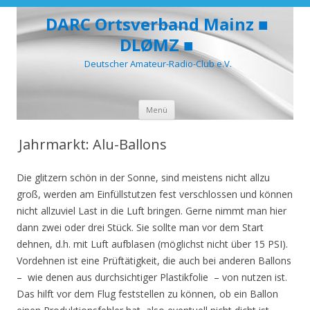
DARC Ortsverband Mainz ■
DLØMZ ■
Deutscher Amateur-Radio-Club e.V.
Zum
Menü
Inhalt
springen
Jahrmarkt: Alu-Ballons
Die glitzern schön in der Sonne, sind meistens nicht allzu
groß, werden am Einfüllstutzen fest verschlossen und können
nicht allzuviel Last in die Luft bringen. Gerne nimmt man hier
dann zwei oder drei Stück. Sie sollte man vor dem Start
dehnen, d.h. mit Luft aufblasen (möglichst nicht über 15 PSI).
Vordehnen ist eine Prüftätigkeit, die auch bei anderen Ballons
– wie denen aus durchsichtiger Plastikfolie – von nutzen ist.
Das hilft vor dem Flug feststellen zu können, ob ein Ballon