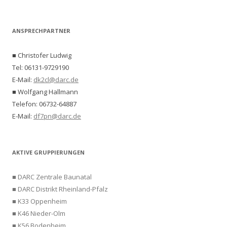
ANSPRECHPARTNER
■ Christofer Ludwig
Tel: 06131-9729190
E-Mail:
dk2cl@darc.de
■ Wolfgang Hallmann
Telefon: 06732-64887
E-Mail:
df7pn@darc.de
AKTIVE GRUPPIERUNGEN
■ DARC Zentrale Baunatal
■ DARC Distrikt Rheinland-Pfalz
■ K33 Oppenheim
■ K46 Nieder-Olm
■ K56 Bodenheim