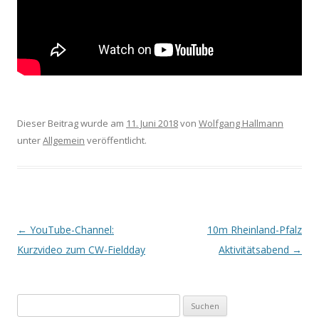
Dieser Beitrag wurde am
11. Juni 2018
von
Wolfgang Hallmann
unter
Allgemein
veröffentlicht.
Beitrags-
←
YouTube-Channel:
10m Rheinland-Pfalz
Navigation
Kurzvideo zum CW-Fieldday
Aktivitätsabend
→
Suchen