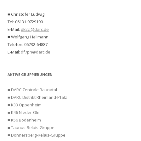
■ Christofer Ludwig
Tel: 06131-9729190
E-Mail:
dk2cl@darc.de
■ Wolfgang Hallmann
Telefon: 06732-64887
E-Mail:
df7pn@darc.de
AKTIVE GRUPPIERUNGEN
■ DARC Zentrale Baunatal
■ DARC Distrikt Rheinland-Pfalz
■ K33 Oppenheim
■ K46 Nieder-Olm
■ K56 Bodenheim
■ Taunus-Relais-Gruppe
■ Donnersberg-Relais-Gruppe