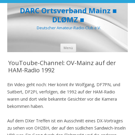
DARC Ortsverband Mainz ■
DLØMZ ■
Deutscher Amateur-Radio-Club e.V.
Zum
Menü
Inhalt
springen
YouToube-Channel: OV-Mainz auf der
HAM-Radio 1992
Ein Video geht noch: Hier könnt ihr Wolfgang, DF7PN, und
Suitbert, DF2PI, verfolgen, die 1992 auf der HAM-Radio
waren und dort viele bekannte Gesichter vor die Kamera
bekommen haben.
Auf dem DXer Treffen ist ein Ausschnitt eines DX-Vortrages
zu sehen von OH2BH, der auf den südlichen Sandwich-Inseln