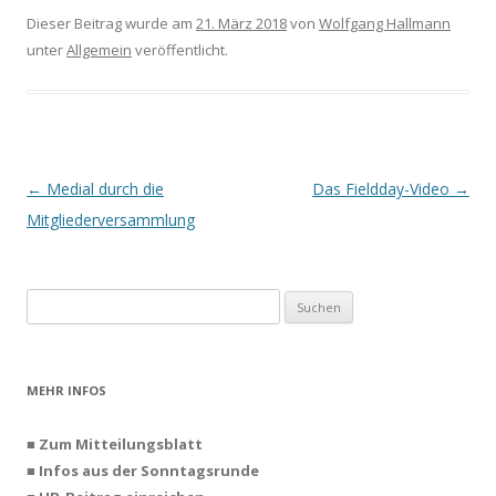
Dieser Beitrag wurde am
21. März 2018
von
Wolfgang Hallmann
unter
Allgemein
veröffentlicht.
Beitrags-
←
Medial durch die
Das Fieldday-Video
→
Navigation
Mitgliederversammlung
Suchen
nach:
MEHR INFOS
■ Zum Mitteilungsblatt
■ Infos aus der Sonntagsrunde