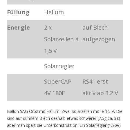
Füllung
Helium
Energie
2 x
auf Blech
Solarzellen á
aufgezogen
1,5 V
Solarregler
SuperCAP
RS41 erst
4V 180F
aktiv ab 3.2 V
Ballon SAG Orbz mit Helium. Zwei Solarzellen mit je 1.5 V. Die
sind auf dünnem Blech deshalb etwas schwerer (7.5g ca. 3€)
aber man spart die Unterkonstruktion. Ein Solarregler (1,80€)