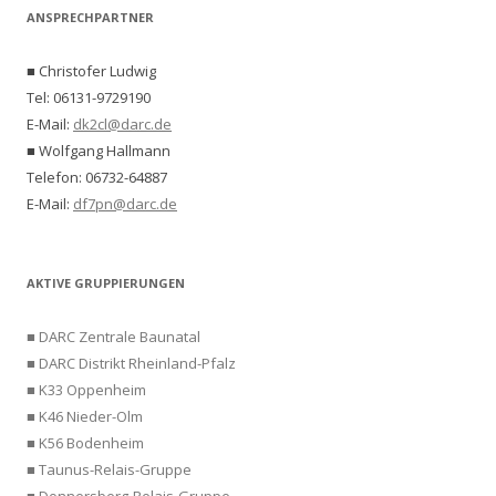
ANSPRECHPARTNER
■ Christofer Ludwig
Tel: 06131-9729190
E-Mail:
dk2cl@darc.de
■ Wolfgang Hallmann
Telefon: 06732-64887
E-Mail:
df7pn@darc.de
AKTIVE GRUPPIERUNGEN
■ DARC Zentrale Baunatal
■ DARC Distrikt Rheinland-Pfalz
■ K33 Oppenheim
■ K46 Nieder-Olm
■ K56 Bodenheim
■ Taunus-Relais-Gruppe
■ Donnersberg-Relais-Gruppe