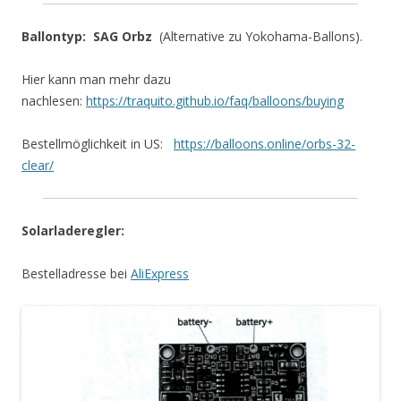
Ballontyp: SAG Orbz
(Alternative zu Yokohama-Ballons).
Hier kann man mehr dazu
nachlesen:
https://traquito.github.io/faq/balloons/buying
Bestellmöglichkeit in US:
https://balloons.online/orbs-32-
clear/
Solarladeregler:
Bestelladresse bei
AliExpress