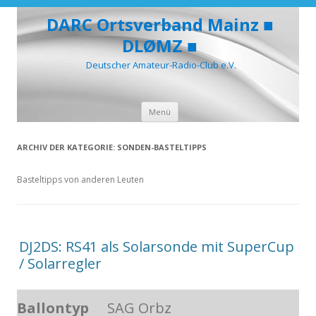
DARC Ortsverband Mainz ■
DLØMZ ■
Deutscher Amateur-Radio-Club e.V.
Zum
Menü
Inhalt
springen
ARCHIV DER KATEGORIE:
SONDEN-BASTELTIPPS
Basteltipps von anderen Leuten
DJ2DS: RS41 als Solarsonde mit SuperCup
/ Solarregler
Ballontyp
SAG Orbz