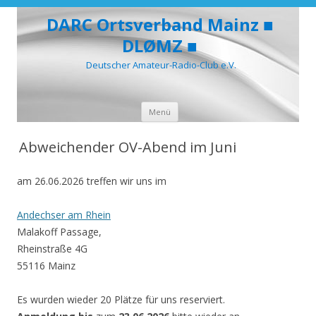
DARC Ortsverband Mainz ■
DLØMZ ■
Deutscher Amateur-Radio-Club e.V.
Zum
Menü
Inhalt
springen
Abweichender OV-Abend im Juni
am 26.06.2026 treffen wir uns im
Andechser am Rhein
Malakoff Passage,
Rheinstraße 4G
55116 Mainz
Es wurden wieder 20 Plätze für uns reserviert.