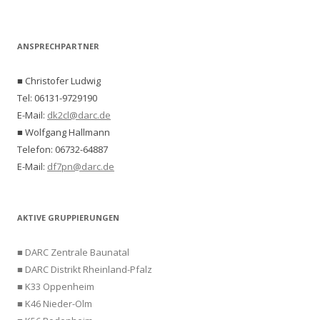
ANSPRECHPARTNER
■ Christofer Ludwig
Tel: 06131-9729190
E-Mail:
dk2cl@darc.de
■ Wolfgang Hallmann
Telefon: 06732-64887
E-Mail:
df7pn@darc.de
AKTIVE GRUPPIERUNGEN
■ DARC Zentrale Baunatal
■ DARC Distrikt Rheinland-Pfalz
■ K33 Oppenheim
■ K46 Nieder-Olm