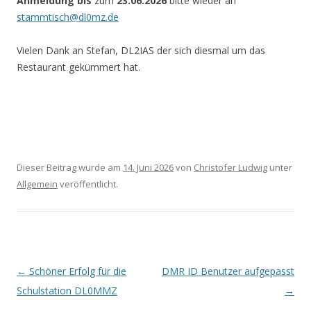
Anmeldung bis
zum
23.06.2026
bitte wieder an
stammtisch@dl0mz.de
Vielen Dank an Stefan, DL2IAS der sich diesmal um das
Restaurant gekümmert hat.
Dieser Beitrag wurde am
14. Juni 2026
von
Christofer Ludwig
unter
Allgemein
veröffentlicht.
Beitrags-
←
Schöner Erfolg für die
DMR ID Benutzer aufgepasst
Navigation
Schulstation DL0MMZ
→