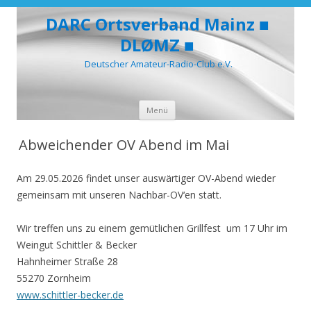
DARC Ortsverband Mainz ■
DLØMZ ■
Deutscher Amateur-Radio-Club e.V.
Zum
Menü
Inhalt
springen
Abweichender OV Abend im Mai
Am 29.05.2026 findet unser auswärtiger OV-Abend wieder
gemeinsam mit unseren Nachbar-OV‘en statt.
Wir treffen uns zu einem gemütlichen Grillfest um 17 Uhr im
Weingut Schittler & Becker
Hahnheimer Straße 28
55270 Zornheim
www.schittler-becker.de