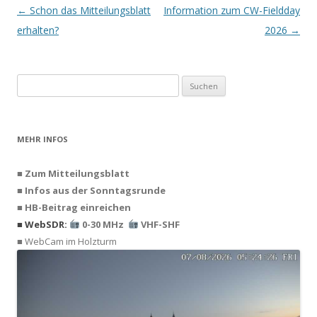
Beitrags-
←
Schon das Mitteilungsblatt
Information zum CW-Fieldday
Navigation
erhalten?
2026
→
Suchen
nach:
MEHR INFOS
■ Zum Mitteilungsblatt
■ Infos aus der Sonntagsrunde
■ HB-Beitrag einreichen
■ WebSDR:
0-30 MHz
VHF-SHF
■ WebCam im Holzturm