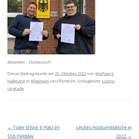
Bestanden – Glückwunsch!
Dieser Beitrag wurde am
25. Oktober 2022
von
Wolfgang
Hallmann
in
Allgemein
veröffentlicht. Schlagworte:
Lizenz
,
Upgrade
.
Beitrags-
←
Toller Erfolg: 6 Platz im
Letztes Holzturmblättche in
Navigation
SSB-Fieldday
2022
→