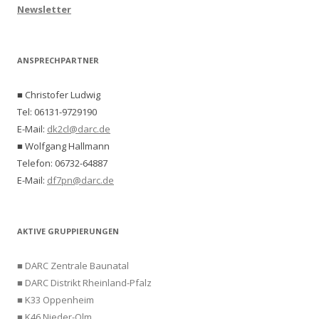
Newsletter
ANSPRECHPARTNER
■ Christofer Ludwig
Tel: 06131-9729190
E-Mail:
dk2cl@darc.de
■ Wolfgang Hallmann
Telefon: 06732-64887
E-Mail:
df7pn@darc.de
AKTIVE GRUPPIERUNGEN
■ DARC Zentrale Baunatal
■ DARC Distrikt Rheinland-Pfalz
■ K33 Oppenheim
■ K46 Nieder-Olm