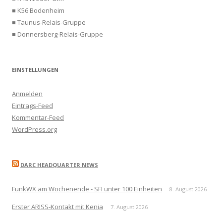
■ K56 Bodenheim
■ Taunus-Relais-Gruppe
■ Donnersberg-Relais-Gruppe
EINSTELLUNGEN
Anmelden
Eintrags-Feed
Kommentar-Feed
WordPress.org
DARC HEADQUARTER NEWS
FunkWX am Wochenende - SFI unter 100 Einheiten
8. August 2026
Erster ARISS-Kontakt mit Kenia
7. August 2026