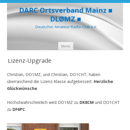
DARC Ortsverband Mainz ■
DLØMZ ■
Deutscher Amateur-Radio-Club e.V.
Zum
Menü
Inhalt
springen
Lizenz-Upgrade
Christian, DO1MZ, und Christian, DO1CHT, haben
überraschend die Lizenz-Klasse aufgebessert.
Herzliche
Glückwünsche
.
Höchstwahrscheinlich wird DO1MZ zu
DK8CM
und DO1CHT
zu
DF6PC
.