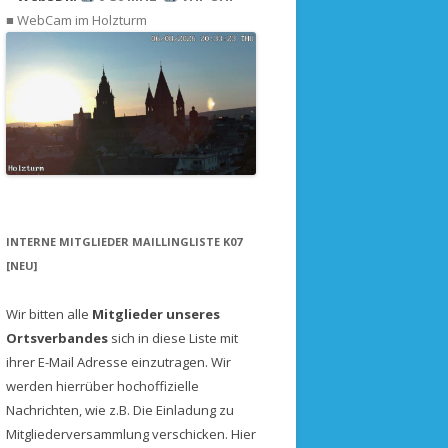
DAS SEIL MUSS HOCH
PROTOKOLLE
■ WebCam im Holzturm
IELDDAY 2000
FREQUENZEN
DIE LETZTE CHANCE
ERGEBNISSE
ERIENKARTE 1999
EMPFANGSNETZWERK
DAS ENDE
IELDDAY 1999
VERFOLGEN
SONDENSOFTWARE
PRAXIS: MEINE FLÜGE
SONDENTIPPS VON ANDEREN
INTERNE MITGLIEDER MAILLINGLISTE K07
[NEU]
Wir bitten alle
Mitglieder unseres
Ortsverbandes
sich in diese Liste mit
ihrer E-Mail Adresse einzutragen. Wir
werden hierrüber hochoffizielle
Nachrichten, wie z.B. Die Einladung zu
Mitgliederversammlung verschicken.
Hier