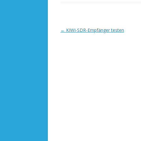
Beitrags-
←
KIWI-SDR-Empfänger testen
Navigation