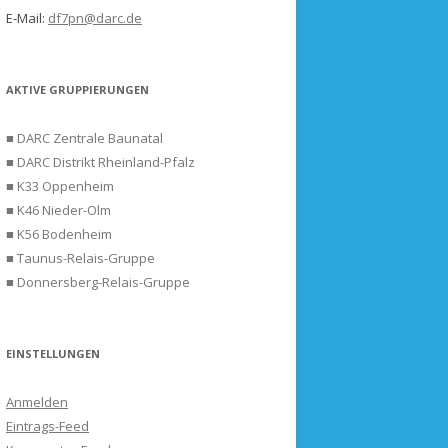
E-Mail:
df7pn@darc.de
AKTIVE GRUPPIERUNGEN
■ DARC Zentrale Baunatal
■ DARC Distrikt Rheinland-Pfalz
■ K33 Oppenheim
■ K46 Nieder-Olm
■ K56 Bodenheim
■ Taunus-Relais-Gruppe
■ Donnersberg-Relais-Gruppe
EINSTELLUNGEN
Anmelden
Eintrags-Feed