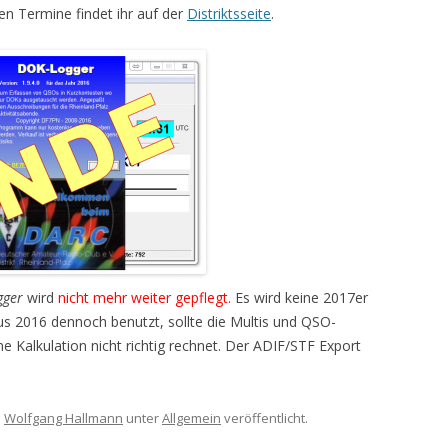
DOKUMENTEN ARCHIV
en Termine findet ihr auf der
Distriktsseite
.
F
F
F
gger
wird
nicht mehr weiter gepflegt
. Es wird keine 2017er
aus 2016 dennoch benutzt, sollte die Multis und QSO-
e Kalkulation nicht richtig rechnet. Der ADIF/STF Export
n
Wolfgang Hallmann
unter
Allgemein
veröffentlicht.