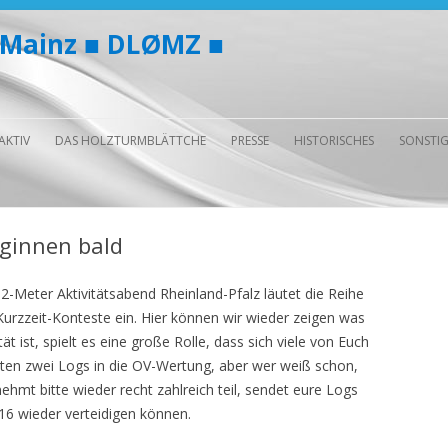
 Mainz ■ DLØMZ ■
Zum
Inhalt
AKTIV
DAS HOLZTURMBLÄTTCHE
PRESSE
HISTORISCHES
SONSTIG
springen
WAS IST DAS?
INFORMATIONEN FÜR DIE PRESSE
75 JAHRE LAND RHEINLAND
ANLEI
(2022)
DIE REDAKTION
WIR IN DER PRESSE
VORTR
T
eginnen bald
200 JAHRE RHEINHESSEN
INTERESSE AN UNSEREM
AMATE
F
MITTEILUNGSBLATT?
MITTELWELLEN-GRUPPE
 2-Meter Aktivitätsabend Rheinland-Pfalz läutet die Reihe
R
Kurzzeit-Konteste ein. Hier können wir wieder zeigen was
DAS HB-ARCHIV
60 JAHRE ORTSVERBAND M
ät ist, spielt es eine große Rolle, dass sich viele von Euch
J
sten zwei Logs in die OV-Wertung, aber wer weiß schon,
FOTOALBUM
nehmt bitte wieder recht zahlreich teil, sendet eure Logs
5
016 wieder verteidigen können.
VIDEO-ALBUM
F