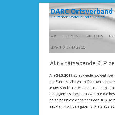
DARC Ortsverband
Deutscher Amateur-Radio-Club e.V.
WIR
CLUBABEND
AKTUELLES
OV-
VORSTAND
IM HOLZTURM
SEMAPHOREN-TAG 2025
CLUB-LOKAL
Aktivitätsabende RLP b
Am
24.5.2017
ist es wieder soweit. Der
der Funkaktivitäten im Rahmen kleiner 
in uns steckt. Da es eine Gruppenaktivitt
beteiligen. Es kommen zwar nur die be
ob seines nicht doch darunter ist. Also 
ein, damit wir den guten 3. Platz aus 2