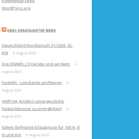
Kommentar-Feed
WordPress.org
DARC HEADQUARTER NEWS
Deutschland-Rundspruch 31/2026, 32.
KW
6. August 2026
Drei ENAMS 2.0 Geräte sind am Netz
6.
August 2026
FunkWX - Low Bands profitieren
6.
August 2026
Helft mit, Kindern unvergessliche
Funkerlebnisse zu ermöglichen!
3.
August 2026
Italien: Befristete Erlaubnisse für 160 m, 8
m und 4 m
3. August 2026